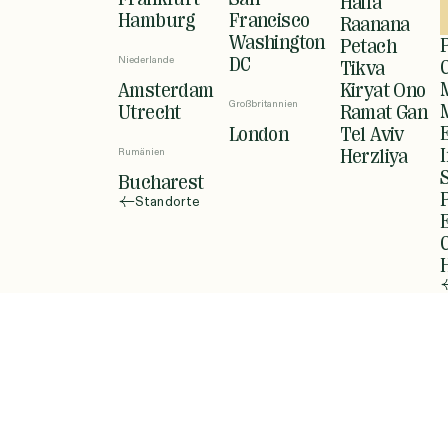
Haifa
Hamburg
Francisco
Raanana
Washington
Petach
Niederlande
DC
Tikva
Amsterdam
Kiryat Ono
Großbritannien
Utrecht
Ramat Gan
London
Tel Aviv
Rumänien
Herzliya
Bucharest
Standorte
offic