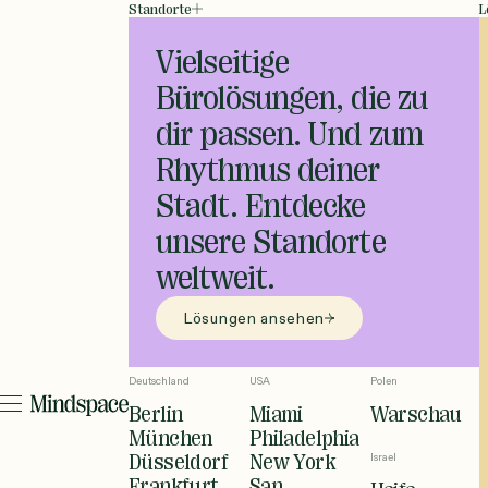
Standorte
L
Vielseitige
Bürolösungen, die zu
dir passen. Und zum
Rhythmus deiner
Stadt. Entdecke
unsere Standorte
weltweit.
Lösungen ansehen
Deutschland
USA
Polen
Berlin
Miami
Warschau
München
Philadelphia
Düsseldorf
New York
Israel
Frankfurt
San