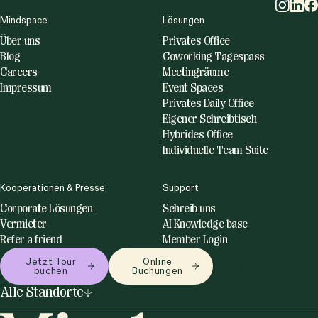
Mindspace
Lösungen
Über uns
Privates Office
Blog
Coworking Tagespass
Careers
Meetingräume
Impressum
Event Spaces
mme
Privates Daily Office
Eigener Schreibtisch
Hybrides Office
Individuelle Team Suite
Kooperationen & Presse
Support
Corporate Lösungen
Schreib uns
Vermieter
AI Knowledge base
Refer a friend
Member Login
Jetzt Tour
Online
Online
buchen
Buchungen
Buchungen
Alle Standorte
Deutschland
Großbritannien